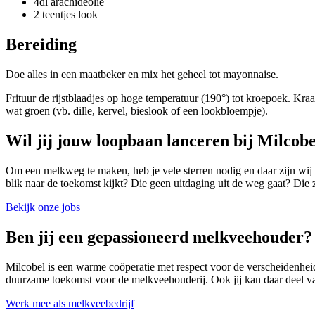
4dl arachideolie
2 teentjes look
Bereiding
Doe alles in een maatbeker en mix het geheel tot mayonnaise.
Frituur de rijstblaadjes op hoge temperatuur (190°) tot kroepoek. K
wat groen (vb. dille, kervel, bieslook of een lookbloempje).
Wil jij jouw loopbaan lanceren bij Milcob
Om een melkweg te maken, heb je vele sterren nodig en daar zijn wij
blik naar de toekomst kijkt? Die geen uitdaging uit de weg gaat? Die ze
Bekijk onze jobs
Ben jij een gepassioneerd melkveehouder?
Milcobel is een warme coöperatie met respect voor de verscheidenhe
duurzame toekomst voor de melkveehouderij. Ook jij kan daar deel va
Werk mee als melkveebedrijf