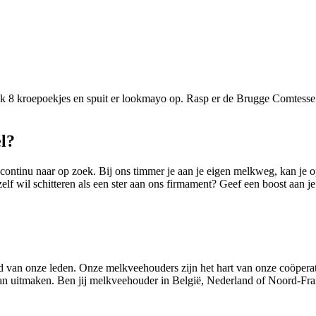
raak 8 kroepoekjes en spuit er lookmayo op. Rasp er de Brugge Comtes
el?
 continu naar op zoek. Bij ons timmer je aan je eigen melkweg, kan je 
lf wil schitteren als een ster aan ons firmament? Geef een boost aan je c
id van onze leden. Onze melkveehouders zijn het hart van onze coöpe
n uitmaken. Ben jij melkveehouder in België, Nederland of Noord-Fran